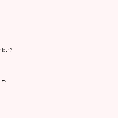
 jour ?
n
ttes