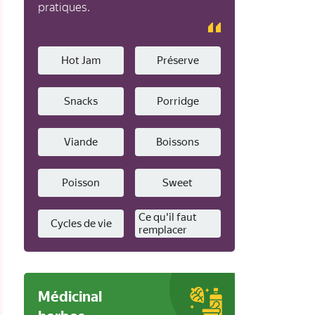
pratiques.
Hot Jam
Préserve
Snacks
Porridge
Viande
Boissons
Poisson
Sweet
Ce qu'il faut
Cycles de vie
remplacer
Médicinal