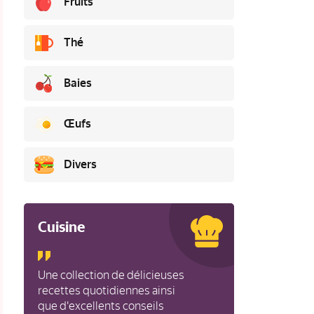
Fruits
Thé
Baies
Œufs
Divers
Cuisine
Une collection de délicieuses
recettes quotidiennes ainsi
que d'excellents conseils