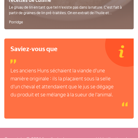
recettes de cuisine
Le gruau de lin en tant que tel n'existe pas dans la nature. C'est fait à
partir de graines de lin pré-traitées. On en extrait de l'huile et...
Porridge
Saviez-vous que
Les anciens Huns séchaient la viande d'une
manière originale : ils la plaçaient sous la selle
d'un cheval et attendaient que le jus se dégage
du produit et se mélange à la sueur de l'animal.