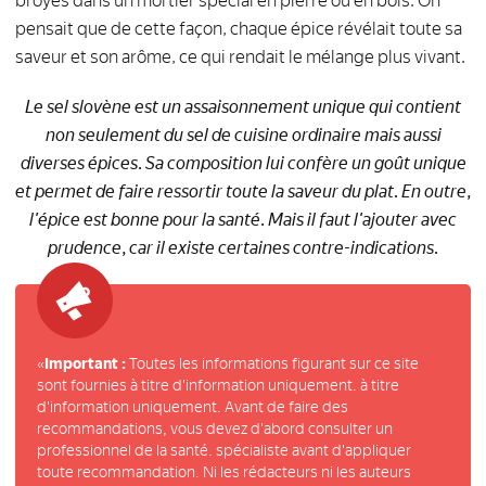
broyés dans un mortier spécial en pierre ou en bois. On
pensait que de cette façon, chaque épice révélait toute sa
saveur et son arôme, ce qui rendait le mélange plus vivant.
Le sel slovène est un assaisonnement unique qui contient
non seulement du sel de cuisine ordinaire mais aussi
diverses épices. Sa composition lui confère un goût unique
et permet de faire ressortir toute la saveur du plat. En outre,
l'épice est bonne pour la santé. Mais il faut l'ajouter avec
prudence, car il existe certaines contre-indications.
«
Important :
Toutes les informations figurant sur ce site
sont fournies à titre d'information uniquement. à titre
d'information uniquement. Avant de faire des
recommandations, vous devez d'abord consulter un
professionnel de la santé. spécialiste avant d'appliquer
toute recommandation. Ni les rédacteurs ni les auteurs