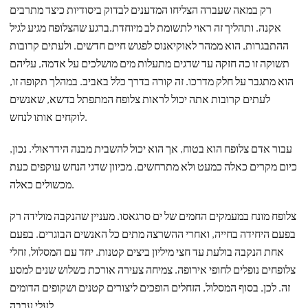
רק במאה שעברה הצליחו המדענים לבדוק ביסודיות כיצד מתרבים
אקנה. ותהליך זה ראוי לתשומת לב מיוחדת.ברגע שהצלופח מגיע לגיל
ההתבגרות, הוא ממהר לאוקיאנוס לפגוש חיים חדשים. ולעתים קרובות
תשוקה זו כה חזקה עד שדגים מתעלות מים מושלכים על אדמה, עליהם
הוא מתגבר על חלק מדרכו. זה קורה בדרך כלל באביב. במהלך תקופה זו,
לעתים קרובות אתה יכול לראות צלופח המתפתל בדשא, שאנשים
לוקחים אותו לנחש.
עבור אדם צלופח הוא בטוח, אך הוא יכול להשבית מבנה הידראולי. נכון,
כיום מקרים כאלה כמעט ולא מתרחשים, מכיוון שדגי הנחש עוקפים כעת
מכשולים כאלה.
צלופח מונח במעמקים החמים של ים סרגאסו. מעניין שהנקבה מולידה רק
בפעם היחידה בחייה, ואחרי ההשרצה מתים כל האנשים הבוגרים. בפעם
אחת הנקבה בולעת עד חצי מיליון ביצים קטנות. יחד עם המסלול, זחלי
צלופחים נופלים לחופי אירופה. צמיחה צעירה אורכת כשלוש שנים למסע
זה. לכן, בסוף המסלול, הזחלים הופכים ליצורים קטנים ושקופים הדומים
לעלי ערבה.