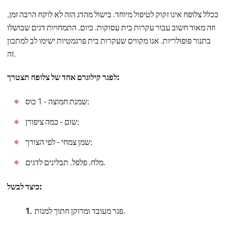
ככלל צלופח אינו זקוק לטיפול מיוחד. בישול מהדג הזה לא לוקח הרבה זמן,
וזה מאוד חשוב עבור עקרות בית עסוקות. כיום, התמחויות דגים שבושלו
בתנור פופולריות. אנו מקווים שעקרות בית פרגמטיות ישימו לב למתכון
זה.
לפגר קילוגרם אחד של צלופח תצטרך:
שמנת חמוצה - 1 כוס;
שום - כמה ציפורן;
שמן צמחי - לפי הצורך;
מלח, פלפל, תבלינים לדגים.
כיצד לבשל:
פגר מעובד ומרוקן חתוך למנות.