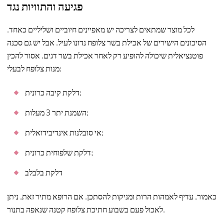
פגיעה והתוויות נגד
לכל מוצר שמתאים לצריכה יש מאפיינים חיוביים ושליליים כאחד.
הסיכונים הישירים של אכילת בשר צלופח נדונו לעיל. אבל יש גם סכנה
פוטנציאלית שיכולה להופיע רק לאחר אכילת בשר דגים. אסור להכין
מנות צלופח לבעלי:
דלקת קיבה כרונית;
השמנת יתר 3 מעלות;
אי סובלנות אינדיבידואלית;
דלקת שלפוחית ​​כרונית;
דלקת בלבלב
כאמור, עדיף לאמהות הרות ומניקות להסתכן. אם הרופא מתיר זאת, ניתן
לאכול פעם בשבוע חתיכת צלופח קטנה שנאפה בתנור.