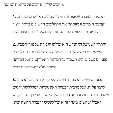
גורמים שליליים רבים על בריאות האישה.
ראשית, העובדה שמוצר זה רווי בוויטמינים ראוי לתשומת לב,
וקבוצת חומרים זו מווסתת את התהליכים החשובים ביותר: ייצור
הורמוני מין, בלוטת התריס, מטבוליזם של ליפידים ופחמימות.
היתרון השני של דגי הנחש הוא יכולתו הגבוהה של נוגדי חמצון.
המשמעות היא שאם תפריט של אישה מכיל מנות דגים לפחות
פעמיים בשבוע, היא תשמור על המראה האטרקטיבי ועל המראה
הצעיר שלה במשך שנים רבות.
תכונה שלישית לא פחות חשובה היא בריאות מינית. לא נהוג
לדבר על זה, אבל מרבית הבעיות האינטימיות המקלקלות יחסים
משפחתיים הן דווקא ביחס הפסיבי של האישה כלפי בן זוגה. לכן, יש
לאכול דג חשוב, מאחר והוא יכול לשמש להגברת החשק המיני.