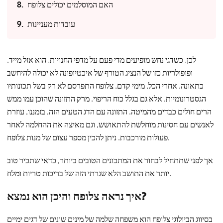
האם המוסלמים יכולים צלופח
עובדות מעניינות
לכן, כשדגי נחש מופיעים מדי פעם על מדפי החנויות, הוא אזל מייד.
ופופולריות כזו של הנציג הטורף של איכטיופונה לא יכולה להיחשב
כתאונה. אחרי הכל, מימי קדם, צלופח התפרסם לא רק בשל תכונותיו
הגסטרונומיות, אלא גם בגלל כוח הריפוי. מרק התזונה שהוכן עמו ממש
הרים חולים כבדים מהמיטה. התזונה עם הדג הטעים הזה, בזמננו, עוזרת
לאנשים עם חסינות מוחלשת להתאושש, וגם מאיצה את ההחלמה לאחר
פעולות מורכבות. ניתן להכין מספר עצום של מנות צלופח.
אך לפני שתתחיל לבחור את המתכונים הטובים ביותר, כדאי שתכיר טוב
יותר את התושב הלא שגרתי הזה של בריכות טריות ומלח.
איך נראה צלופח והיכן הוא נמצא?
בסיווג הביולוגי צלופח הוא משפחה שלמה של מינים שונים של דגים ימיים