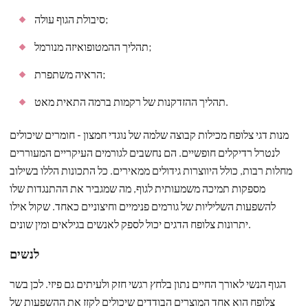
סיבולת הגוף עולה;
תהליך ההמטופואיזה מנורמל;
הראיה משתפרת;
תהליך ההזדקנות של רקמות ברמה התאית מאט.
מנות דגי צלופח מכילות קבוצה שלמה של נוגדי חמצון - חומרים שיכולים
לנטרל רדיקלים חופשיים. הם נחשבים לגורמים העיקריים המעוררים
מחלות רבות, כולל היווצרות גידולים ממאירים. כל התכונות הללו בשילוב
מספקות תמיכה משמעותית לגוף, מה שמגביר את ההתנגדות שלו
להשפעות השליליות של גורמים פנימיים וחיצוניים כאחד. שקול אילו
יתרונות צלופח הדגים יכול לספק לאנשים בגילאים ומין שונים.
לנשים
הגוף הנשי לאורך החיים נתון בלחץ רגשי חזק ולעיתים גם פיזי. לכן בשר
צלופח הוא אחד המוצרים הבודדים שיכולים לקזז את ההשפעות של