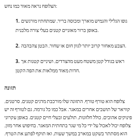
הצלופח נראה מאוד כמו נחש:
גופו הגלילי והגמיש מוארך ומכוסה בריר, שמתחתיו מורגשים
באופן ברור מאזניים קטנים בעלי צורה מלבנית.
הצבע מאחור קרוב יותר לגוון חום או שחור, הבטן צהבהבה.
ראש בגודל קטן משטח מעט מהצדדים, ושיניים קטנות אך
חדות מאוד ממלאות את הפה הקטן.
תזונה
צלופח הוא טורף טורף. התזונה שלו מורכבת מדגים קטנים, סרטנים,
קוויאר של תושבים אחרים במאגר. אבל כמו כל גורמה, גם לטורף זה יש
פינוקים אהובים, כולל חלזונות, תולעים ובעלי חיים קטנים. באופן עקרוני
צלופח יכול לאכול על ידי כל מי שגר בתחתית המאגר. בחיפוש אחר מזון,
הוא מסתתר בשקט במארב במשך שעות, ואז תוקף לפתע את הטרף.