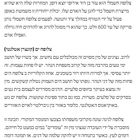
צלופח חשמלי הוא עוד בן דוד אירופי יוצא דופן. המוזרות שלה היא שהיא
מייצרת חשמל כדי להגן על האדם שלו. יכולת ייחודית זו משמשת באופן
פעיל על ידי הטורף במהלך ציד ותנועה. לפעמים צלופח חשמלי נותן
פריקה של עד 600 וולט, כך שהוא די מסוגל להרוג או להדהים חיה גדולה
ואפילו אדם.
צלופח ים (קונצרן אטלנטי)
לרוב, נציגים של מין מסוים זה מבולבלים עם נחשים. אך בשרו של תושב
ימי טעים בהרבה מזה של קרוב משפחת הנהר. יש לו פחות עצמות, זה
יותר עסיסי. אך למרות היותו רווי בשומנים, אחוז הקלוריות ב צלופח הים
פחות מזה של דגי הנהר. גופתו של תושב הים העמוק נטולת קשקשים. מין
זה נמצא בעיקר בחופים סלעיים. הדגים מסדרים לעצמם בית נעים
בסדקים של סלעים, מערות, כמו גם בתוך ספינות שקועות. צלופח ים גזע
באוקיאנוס האטלנטי, כלומר באזור בין גיברלטר לאיים האזוריים.
צלופח לגינה שונה מקרובי משפחתו בצבעו המנומר המקורי. תכונה זו
מוסברת על ידי העובדה שנציגי מין זה "עומדים" במים כמעט כל חייהם,
דומים לעץ. כאשר בתנוחה זו יש להקה שלמה של דגים, אז תמונה דומה