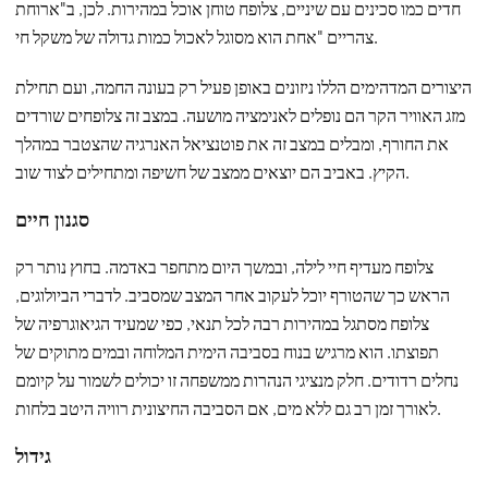
חדים כמו סכינים עם שיניים, צלופח טוחן אוכל במהירות. לכן, ב"ארוחת
צהריים "אחת הוא מסוגל לאכול כמות גדולה של משקל חי.
היצורים המדהימים הללו ניזונים באופן פעיל רק בעונה החמה, ועם תחילת
מזג האוויר הקר הם נופלים לאנימציה מושעה. במצב זה צלופחים שורדים
את החורף, ומבלים במצב זה את פוטנציאל האנרגיה שהצטבר במהלך
הקיץ. באביב הם יוצאים ממצב של חשיפה ומתחילים לצוד שוב.
סגנון חיים
צלופח מעדיף חיי לילה, ובמשך היום מתחפר באדמה. בחוץ נותר רק
הראש כך שהטורף יוכל לעקוב אחר המצב שמסביב. לדברי הביולוגים,
צלופח מסתגל במהירות רבה לכל תנאי, כפי שמעיד הגיאוגרפיה של
תפוצתו. הוא מרגיש בנוח בסביבה הימית המלוחה ובמים מתוקים של
נחלים רדודים. חלק מנציגי הנהרות ממשפחה זו יכולים לשמור על קיומם
לאורך זמן רב גם ללא מים, אם הסביבה החיצונית רוויה היטב בלחות.
גידול