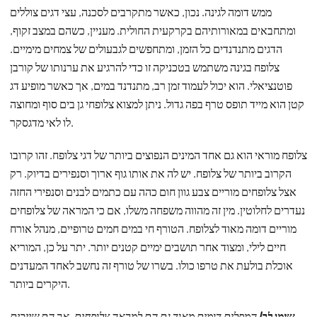
ממש דומה לגינה. נכון, כאשר מתקרבים לסכנה, עצי דגים צוללים
ומתחבאים במאורותיהם בקרקעית החולית. מעניין, כשהם במצב זקוף,
הדגים מתנדנדים כל הזמן, ומתחפשים לגבעולים של צמחים מימיים.
צלופח בגינה משתמש בטכניקה זו כדי להרגיע את ערנותו של קורבן
פוטנציאלי. הוא יכול לעמוד זמן רב, מתנדנד במים, אך כאשר מופיע דג
קטן הוא מייד תופס טרף בפה גדול. ניתן למצוא צלופחי גן בים סוף ומחוצה
לו לאי מדגסקר.
צלופח מוראי הוא גם אחד המינים הנפוצים ביותר של דגי צלופח. זהו קרובו
הקרוב ביותר של צלופח. יש לה את אותו גוף ארוך וסנפירים בדיוק. רק
אצל צלופחים מוריים צבע גוון חום כהה עם כתמים לבנים וסנפירי החזה
נעדרים לחלוטין. מין זה מהווה משפחה משלו, אם כי המראה של צלופחים
מוריים דומה מאוד לצלופח. הטורף חי במים חמים טרופיים, מנהל אורח
חיים לילי, ומצוד אחר תושבים ימיים קטנים יותר. יתר על כן, המוריא
אוכלת בולעת את טרפו כולו. בשרו של טורף זה נחשב לאחד המעדנים
היקרים ביותר.
שימו לב!
המפלים דומים מאוד גם הם למראה צלופחים, אך הם שייכים