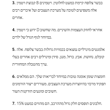
קבוצת ויטמין B בבשר צלופח קיימת כמעט לחלוטין. ויטמינים
אלה משפיעים לטובה על מערכת העצבים ועל איברים רבים
אחרים.
ידוע כי ויטמין D אחראי לחוזק העצמות והשיניים, מה שחשוב
במיוחד לגוף הגדל של ילדים.
אלמנטים מינרליים נמצאים בכמויות גדולות בבשר צלופח. אלה
קובלט, נחושת, אבץ, ברזל, מנגן, סידן ומינרלים רבים אחרים בעלי
ערך מהטבלה המחזורית.
חומצות שומן אומגה טובות במיוחד לבריאות שלך. הם ממלאים
תפקיד מרכזי בהיווצרות מערכת העצבים, מעוררים ייצור הורמונים
חשובים ומונעים הזדקנות העור.
חלבונים תופסים חלק גדול מההרכב, הם מהווים כמעט 15%.