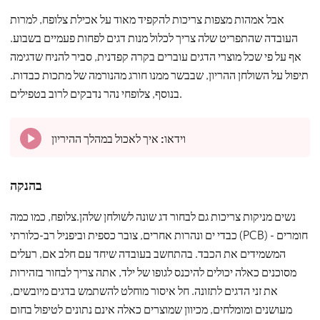
אבל אמהות מצפות צריכות להקפיד מאוד על אכילת צלופח, למרות
העובדה שהתפריט שלה צריך לכלול מנות דגים לפחות פעמיים בשבוע.
אף על פי שכל מוצרי הדגים עוברים בקרה קפדנית, סביר להניח שדגימה
תיפול על השולחן ההריון, שבבשר ממנו חורג מהנורמה של מתכות כבדות.
בנוסף, צלופחי נהר נדבקים לרוב בטפילים.
וידאו:
איך לאכול במהלך ההיריון
בהנקה
נשים מניקות צריכות גם לבחור דג שונה לשולחן שלהן.צלופח, כמו כמה
כבדי ים ונהרות אחרים, צובר כספית וביפניל רב-כלורתי (PCB) - חומרים
המשמידים את הכבד. בהתחשב בעובדה שיחד עם חלב אם, רעלים
מסוכנים כאלה יכולים להיכנס לגופו של ילד, אתה צריך לבחור בזהירות
את זני הדגים לתזונה. חל איסור מוחלט להשתמש בדגים מיובשים,
מעושנים ומומלחים, מכיוון שמוצרים כאלה אינם נתונים לטיפול בחום