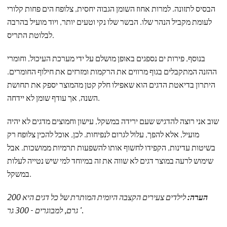
הבסיס לתזונה. למרות אחוז השומן הגבוה יחסית, צלופח הים פחות קלורי
לעומת מקביל הנהר שלו. הבשר שלו נקי וטעים יותר, ויוד מועיל בהרבה
לבלוטת התריס.
בנוסף, פירות ים נספגים באופן מושלם על ידי מערכת העיכול, וחומרי
ההזנה המתקבלים בגוף מרווים את הרקמות ומזרזים את חילוף החומרים.
היתרון בדיאטת הדגים הוא שאפילו חלק קטן מהמוצר יספק את תחושת
השנה, אך עודף שומן לא יידחה.
שוב אני רוצה להדגיש שעם ירידה במשקל, עישון וחמוצים מדגים לא יהיה
מועיל, אלא להפך, עלול לגרום לנפיחות. לכן, אוכל להכין צלופח רק
בשיטות עדינות, הקפידו לחשוף אותו להשפעות תרמיות ממושכות. אבל
שימוש לרעה במוצר דגים לא שווה את זה במיוחד למי שיש נטייה לעלות
במשקל.
הערה:
לילדים צעירים הקצבה היומית המותרת של כל דגים היא 200
גרם, למבוגרים - 300 גר '.