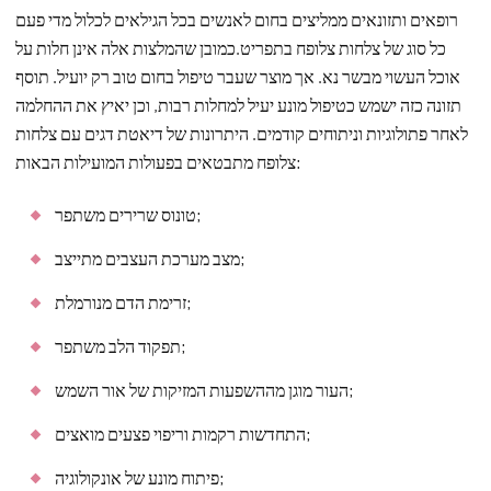
רופאים ותזונאים ממליצים בחום לאנשים בכל הגילאים לכלול מדי פעם
כל סוג של צלחות צלופח בתפריט.כמובן שהמלצות אלה אינן חלות על
אוכל העשוי מבשר נא. אך מוצר שעבר טיפול בחום טוב רק יועיל. תוסף
תזונה כזה ישמש כטיפול מונע יעיל למחלות רבות, וכן יאיץ את ההחלמה
לאחר פתולוגיות וניתוחים קודמים. היתרונות של דיאטת דגים עם צלחות
צלופח מתבטאים בפעולות המועילות הבאות:
טונוס שרירים משתפר;
מצב מערכת העצבים מתייצב;
זרימת הדם מנורמלת;
תפקוד הלב משתפר;
העור מוגן מההשפעות המזיקות של אור השמש;
התחדשות רקמות וריפוי פצעים מואצים;
פיתוח מונע של אונקולוגיה;