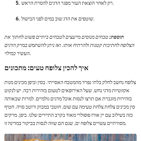
רק לאחר הוצאת העור מפגר הדגים להסרת הראש.
שוטפים את הדג שוב במים לפני הבישול.
תוספת:
טבחים מנוסים מייעצים לטבחים ביתיים פשוט לחתוך את
הצלופח לחתיכות קטנות ולהרתיח אותו. ואז ניתן להשתמש במרק הדגים
העשיר כמילוי.
איך להכין צלופח טעים: מתכונים
צלופח נחשב לחלק בלתי נפרד מהמטבח האסייתי. בסין וביפן מכינים מנות
אקזוטיות מדגי נחש, שעל האירופאים לטעום בזהירות רבה. יש לנקוט
בזהירות מוגברת אם תרצו לנסות אוכל מדגים גולמיים. למרות שבאותה
סין מכינים צלחת צלחת טעימה עם שום, חוטבי במבוק ורוטב סויה. חטיף
כזה בשילוב עם יין אורז פופולרי מאוד בקרב התיירים שלנו. ביפן, מרקים
מסורתיים עשויים צלופח ים, שגם הם שווה לנסות בביקור במדינה זו.