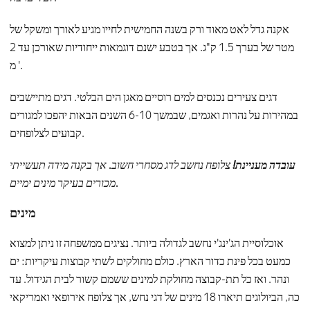
אקנה גדל לאט מאוד ורק בשנה החמישית לחייו מגיע לאורך ומשקל של
מטר של בערך 1.5 ק"ג. אך בטבע ישנם דוגמאות ייחודיות שאורכן עד 2
מ '.
דגים צעירים נכנסים למים רוסיים מאגן הים הבלטי. דגים מתיישבים
במהירות על נהרות ואגמים, שבמשך 6-10 השנים הבאות יהפכו למגורים
קבועים לצלופחים.
עובדה מעניינת!
צלופח נחשב לדג מסחרי חשוב. אך בקנה מידה תעשייתי
מכורים בעיקר מינים ימיים.
מינים
אוכלוסיית הג'ינג'י נחשב לגדולה ביותר. נציגים ממשפחה זו ניתן למצוא
כמעט בכל פינת כדור הארץ. כולם מחולקים לשתי קבוצות עיקריות: ים
ונהר. ואז כל תת-קבוצה מחולקת למינים ששמם קשור לבית הגידול. עד
כה, הביולוגים תיארו 18 מינים של דגי נחש, אך צלופח אירופאי ואמריקאי