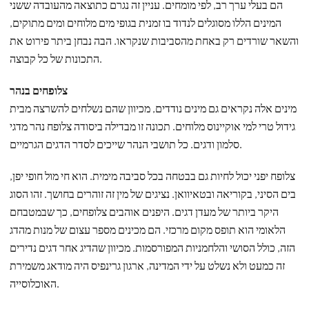
הם בעלי ערך רב, לפי מומחים. עניין זה נגרם כתוצאה מהעובדה ששני
המינים הללו מסוגלים לנדוד בו זמנית בגופי מים מלוחים ומים מתוקים,
והשאר שורדים רק באחת מהסביבות שנקראו. הבה נבחן ביתר פירוט את
התכונות של כל קבוצה.
צלופחים בנהר
מינים אלה נקראים גם מינים נודדים, מכיוון שהם נשלחים להשרצה מבית
גידול טרי למי אוקיינוס ​​מלוחים. תכונה זו מבדילה ביסודה צלופח נהר מדגי
סלמון ודגים. כל תושבי הנהר שייכים לסדר הדגים הגרמיים.
צלופח יפני יכול לחיות גם בבטחה בכל סביבה מימית. הוא חי מול חופי יפן,
בים הסיני, בקוריאה ובטאיוואן. נציגים של מין זה זוהרים בחושך. זהו הסוג
היקר ביותר של מעדן דגים. היפנים אוהבים צלופחים, כך שבמטבחם
הלאומי הוא תופס מקום מרכזי. הם מכינים מספר עצום של מנות מהדג
הזה, כולל הסושי והלחמניות המפורסמות. מכיוון שהדיג אחר דגים נדירים
זה כמעט ולא נשלט על ידי המדינה, ארגון גרינפיס היה מודאג משמירת
האוכלוסייה.