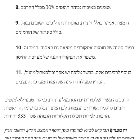
שומנים באיכות גבוהה תופסים 30% מכלל ההרכב.
חומצות אמינו, כולל חיוניות, מווסתות תהליכים חשובים בגוף,
כולל סינתזה של הורמונים.
כמות קטנה של חומצה אסקורבית נמצאת גם באקנה. חומר זה
משפר את תפקודי ההגנה של מערכת החיסון.
בנוסף לרכיבים אלה, בבשר צלופח יש אפר וכולסטרול מועיל,
הנחוץ לפעילות תקינה של המוח ומערכת העצבים.
הרכב כה עשיר של פירות ים הוא בעל ערך רב כמקור טבעי לאלמנטים
חיוניים לרקמות שרירים ועצמות. לכן המוצר נכלל ברשימת הדיאטות
הרבות, למרות תכולת הקלוריות הגבוהה שלו - 333 יחידות.
זה מעניין!
הביקוש לשיא לצלופח ביפן חופף לאמצע הקיץ. תושבי ארץ
השמש העולה טוענים כי הבשר השומני של טורף ים עוזר להם לעמוד טוב