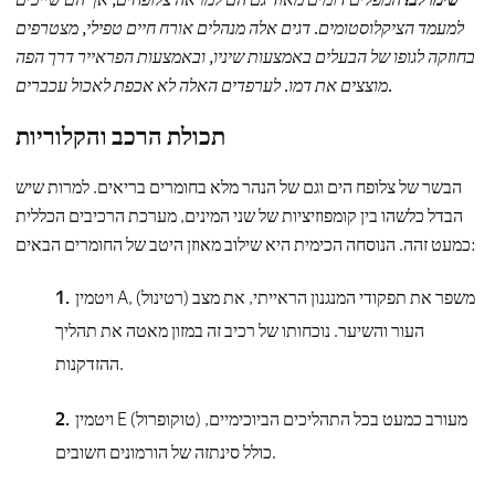
למעמד הציקלוסטומים. דגים אלה מנהלים אורח חיים טפילי, מצטרפים
בחוזקה לגופו של הבעלים באמצעות שיניו, ובאמצעות הפראייר דרך הפה
מוצצים את דמו. לערפדים האלה לא אכפת לאכול עכברים.
תכולת הרכב והקלוריות
הבשר של צלופח הים וגם של הנהר מלא בחומרים בריאים. למרות שיש
הבדל כלשהו בין קומפוזיציות של שני המינים, מערכת הרכיבים הכללית
כמעט זהה. הנוסחה הכימית היא שילוב מאוזן היטב של החומרים הבאים:
ויטמין A, (רטינול) משפר את תפקודי המנגנון הראייתי, את מצב
העור והשיער. נוכחותו של רכיב זה במזון מאטה את תהליך
ההזדקנות.
ויטמין E (טוקופרול) מעורב כמעט בכל התהליכים הביוכימיים,
כולל סינתזה של הורמונים חשובים.