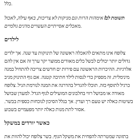
כלל.
תשומת לב!
אימהות הרות וגם מניקות לא צריכות, באף עילה, לאכול
מאכלים אסייתיים העשויים מדגים גולמיים.
לילדים
צלופח אינו מתאים להאכלה ראשונה של תינוקות עד שנה. אך ילדים
גדולים יותר יכולים לבשל כלים מאודים ממוצר יקר ערך זה אם אין להם
אלרגיות. ההיכרות הראשונה עם פירות ים חדשים צריכה להתחיל במנה
מינימלית, זה מספיק כדי לנסות לילד חתיכה קטנה. אם גוף התינוק מגיב
כרגיל לתוסף כזה, תוכלו להגדיל בהדרגה את המנה לנורמת הגיל. צלופח
מאודה או מבושל רווי בחלבונים המועילים לגוף הגדל. למעדן שבושל
בשיטות כאלה יש טעם רך ועדין. אך בגלל הסיכון לנוכחות כספית בבשר,
אסור לתת מנות כאלה יותר מפעמיים בשבוע.
כאשר יורדים במשקל
בתזונה שמטרתה להפחית את משקל הגוף, בשר צלופח יכול להוות את