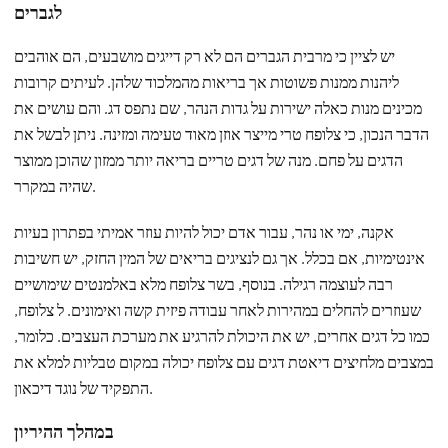
לגברים
יש לציין כי מרבית הגברים הם לא רק דייגים מושבעים, הם אוהבים
ליהנות ממנות פשוטות אך בריאות מהמלכוד שלהן. לעיתים קרובות
מכינים מנות כאלה ישירות על גדות הנהר, שם נתפס דג. והם עושים את
הדבר הנכון, כי צלופח טרי מייצר אוזן מאוד טעימה ומזינה. ניתן לבשל את
הדגים על פחם. מנה של דגים טריים בריאה יותר ממזון שהוכן ממוצר
שהיה במקרר.
אקנה, ימי או נהר, עבור אדם יכול להיות עוזר אמיתי בפתרון בעיות
אינטימיות, אם בכלל. אך גם לנציגים בריאים של המין החזק, יש חשיבות
רבה לעוצמה רגילה. בנוסף, בשר צלופח מלא באלמנטים שימושיים
שעוזרים להחלים במהירות לאחר עבודה פיזית קשה ואימונים. ל צלופח,
כמו כל דגים אחרים, יש את היכולת להרגיע את מערכת העצבים. כלומר,
במצבים מלחיצים דיאטת דגים עם צלופח יכולה במקום טבליות למלא את
התפקיד של נוגד דיכאון.
במהלך ההיריון