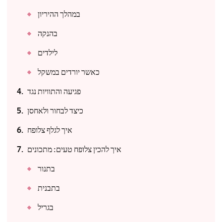
במהלך ההיריון
בהנקה
לילדים
כאשר יורדים במשקל
פגיעה והתוויות נגד
כיצד לבחור ולאחסן
איך לגלף צלופח
איך להכין צלופח טעים: מתכונים
בתנור
בתבנית
בגריל