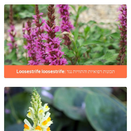
Loosestrife loosestrife: תכונות רפואיות והתוויות נגד