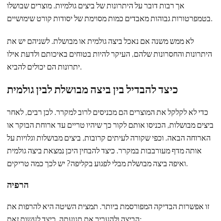
אך רבות דובר על היתרונות של ביצים גולמיות. מוצרים שבושלו
בטמפרטורות גבוהות מאבדים כמות מסוימת של יסודות קורט שימושיים.
לא ממש משנה אם נאכל ביצה גולמית או מבושלת. לשניהם יש את
היתרונות והחסרונות שלהם, העיקר להיות בטוחים באיכותם ולדעת אילו
יתרונות הם יכולים להביא.
כיצד להבדיל בין ביצה מבושלת לבין גולמית
כדי לא לקלקל את המוצרים הם מכניסים לרוב למקרר. לכן רבים, לאחר
ביצים מבושלות, הכניסו אותם לקור כך שיהיו טריים עד ארוחת הבוקר או
הארוחה הבאה. וכפי שקורה לעיתים קרובות, ביצים מבושלות וגלויות על
אותה מדף מעורבבות במקרר. כיצד להבחין היכן נמצאת ביצה גולמית
ואיפה ביצה מבושלת מבלי לפגוע בקליפה? יש לכך כמה טריקים.
הרפיה
זו אפשרות הבדיקה המפורסמת ביותר. תמצית השיטה היא להרפות את
הביצה ולהעריך את תנועתה. כיצד לעשות זאת: