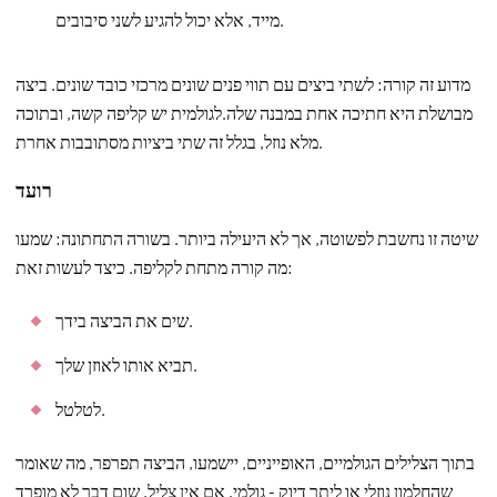
מייד, אלא יכול להגיע לשני סיבובים.
מדוע זה קורה: לשתי ביצים עם תווי פנים שונים מרכזי כובד שונים. ביצה
מבושלת היא חתיכה אחת במבנה שלה.לגולמית יש קליפה קשה, ובתוכה
מלא נוזל, בגלל זה שתי ביציות מסתובבות אחרת.
רועד
שיטה זו נחשבת לפשוטה, אך לא היעילה ביותר. בשורה התחתונה: שמעו
מה קורה מתחת לקליפה. כיצד לעשות זאת:
שים את הביצה בידך.
תביא אותו לאוזן שלך.
לטלטל.
בתוך הצלילים הגולמיים, האופייניים, יישמעו, הביצה תפרפר, מה שאומר
שהחלמון נוזלי או ליתר דיוק - גולמי. אם אין צליל, שום דבר לא מופרד