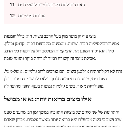
האם ניתן לתת ביצים גולמיות לבעלי חיים
עובדות מעניינות
ביצי עוף הן מוצר מזין בעל הרכב עשיר. הוא כולל חומצות
אמינוקרבוקסיליות רבות ושונות, ויטמינים מקבוצות רבות, קרוטן וכולין.
כולין הוא יסוד המונע את התמקמות הכולסטרול על דפנות כלי הדם.
אכילת מוצר זה קשורה תמיד לארוחת בוקר ותזונה טובה.
נהוג לא רק להרתיח או לטגן ביצים, הם נצרכים לרוב גולמיים: אוגול-מוגל,
מיונז ביתי, מרנג צרפתי וזיגוג חלבון. זו לא כל רשימת המנות, כולן
פופולריות מאוד. ביצים גולמיות נפוצות בענף היופי ומחוצה לה.
אילו ביצים בריאות יותר: נא או מבושל
היתרונות של שני סוגים של ביציות התווכחו במשך זמן רב. מדענים טענו
שוב ושוב כי ביצה מבושלת היא בריאה יותר מאשר גולמית, מכיוון שאדם
צריך לאכול מזון ממוצא מהחי רק לאחר טיפול בחום. בנוסף, ביצים שלא