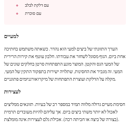
עם דלקת לבלב
עם סוכרת
למעיים
הערך התזונתי של ביצים למעי הוא נהדר. כשאתה משתמש בחתיכה
אחת ביום, הגוף מסוגל לשחזר את עבודתו. חלבון עוטף את קירות הרירית
של המעי הגס והקטן. המוצר מונע התפתחות סרטן בחלקים שונים של
המעי. זה מגביר את החסינות, שתלויה ישירות בתפקוד התקין של המעי,
מקלה על הדלקת ועוצרת התפתחות של מיקרואורגניזמים פתוגניים.
לעצירות
חסימת מעיים גדולה מלווה תמיד במספר רב של בעיות. תזונאים ממליצים
לאכול לא יותר משתי ביצים ביום. אך עליהם להיות מעובדים תרמית
(בצורה של ביצה או חביתה רכה). אכילת גלם לעצירות אינה מומלצת.