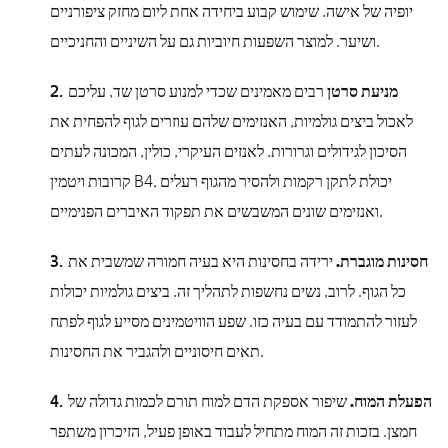
יופיה של אישה. שימוש קבוע ביחידה אחת ליום מחזק ציפורניים
ושיער. למוצר השפעות חיוביות גם על השיניים והחניכיים.
מניעת סרטן
רבים מאמינים שכדי למנוע סרטן שד, עליכם
לאכול ביצים גולמיות, האנזימים שלהם עוזרים לגוף להפחית את
הסיכון לגידולים וגרורות. לאנזים העיקרי, כולין, המכונה לעתים
קרובות ויטמין B4, יכולת לתקן רקמות ולהסיר מהגוף רעלים
ואנזימים שונים המשבשים את תפקוד האיברים הפנימיים.
חסינות מוגברת.
ירידה בחסינות היא בעיה חמורה שמשבית את
כל הגוף. לרוב, נשים נחשפות לתהליך זה. ביצים גולמיות יכולות
לעזור להתמודד עם בעיה כזו. שפע הוויטמינים מסייע לגוף לפתח
תאים חיסוניים ולהגביר את החסינות.
הפעלת המוח.
שיפור אספקת הדם למוח תורם לכמות גדולה של
חמצן. בזכות זה המוח מתחיל לעבוד באופן פעיל, הזיכרון משתפר