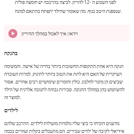
לפני השבוע ה -12 להריון. לביצה בהרכבה יש חומצה פולית
שנספגת היטב בגוף, מה שאומר שהילד יתפתח בהתאם למונח.
וידאו:
איך לאכול במהלך ההיריון
בהנקה
הנקה היא אחת התקופות החשובות ביותר בחייה של אישה. והמשימה
העיקרית של האם היא לתת את הטוב ביותר לתינוק. למרות העובדה
שביצים הן מקור לחלבון, כולין וחומרים שימושיים רבים אחרים, אסור
להשתמש בהן במהלך ההנקה. סבירות גבוהה לתגובה אלרגית של הילד
למוצר זה.
לילדים
מדענים הוכיחו כי ביצי שליו גולמיות מועילות לילדים. ההרכב שלהם
אידיאלי לקיבה של ילדים שבירים, הם מתעכלים בקלות ועוזרים בכמה