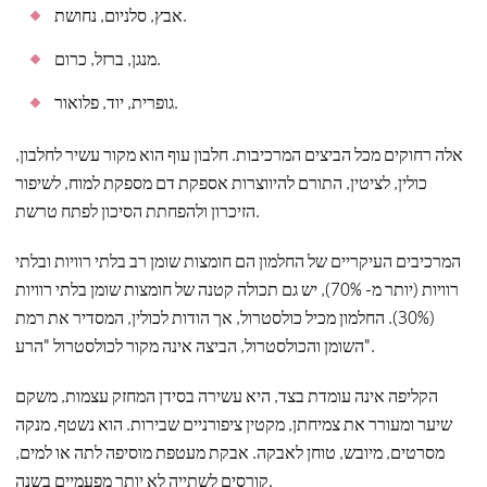
אבץ, סלניום, נחושת.
מנגן, ברזל, כרום.
גופרית, יוד, פלואור.
אלה רחוקים מכל הביצים המרכיבות. חלבון עוף הוא מקור עשיר לחלבון,
כולין, לציטין, התורם להיווצרות אספקת דם מספקת למוח, לשיפור
הזיכרון ולהפחתת הסיכון לפתח טרשת.
המרכיבים העיקריים של החלמון הם חומצות שומן רב בלתי רוויות ובלתי
רוויות (יותר מ- 70%), יש גם תכולה קטנה של חומצות שומן בלתי רוויות
(30%). החלמון מכיל כולסטרול, אך הודות לכולין, המסדיר את רמת
השומן והכולסטרול, הביצה אינה מקור לכולסטרול "הרע".
הקליפה אינה עומדת בצד, היא עשירה בסידן המחזק עצמות, משקם
שיער ומעורר את צמיחתן, מקטין ציפורניים שבירות. הוא נשטף, מנקה
מסרטים, מיובש, טוחן לאבקה. אבקת מעטפת מוסיפה לתה או למים,
קורסים לשתייה לא יותר מפעמיים בשנה.