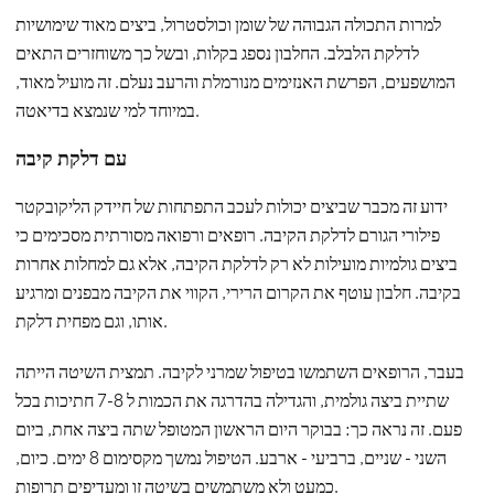
למרות התכולה הגבוהה של שומן וכולסטרול, ביצים מאוד שימושיות
לדלקת הלבלב. החלבון נספג בקלות, ובשל כך משוחזרים התאים
המושפעים, הפרשת האנזימים מנורמלת והרעב נעלם. זה מועיל מאוד,
במיוחד למי שנמצא בדיאטה.
עם דלקת קיבה
ידוע זה מכבר שביצים יכולות לעכב התפתחות של חיידק הליקובקטר
פילורי הגורם לדלקת הקיבה. רופאים ורפואה מסורתית מסכימים כי
ביצים גולמיות מועילות לא רק לדלקת הקיבה, אלא גם למחלות אחרות
בקיבה. חלבון עוטף את הקרום הרירי, הקווי את הקיבה מבפנים ומרגיע
אותו, וגם מפחית דלקת.
בעבר, הרופאים השתמשו בטיפול שמרני לקיבה. תמצית השיטה הייתה
שתיית ביצה גולמית, והגדילה בהדרגה את הכמות ל 7-8 חתיכות בכל
פעם. זה נראה כך: בבוקר היום הראשון המטופל שתה ביצה אחת, ביום
השני - שניים, ברביעי - ארבע. הטיפול נמשך מקסימום 8 ימים. כיום,
כמעט ולא משתמשים בשיטה זו ומעדיפים תרופות.