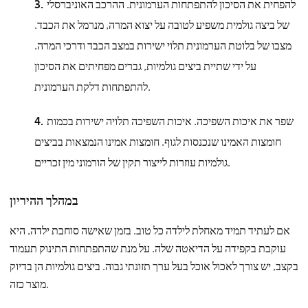
להפחית את הסיכון להתפתחות הערמונית. ההרכב האוניברסלי
של ביצה גולמית משפיע לטובה על יצוא המרה, מנרמל את הכבד.
מצבו של בלוטת הערמונית תלוי ישירות במצב הכבד ודרכי המרה.
על ידי שתיית ביצים גולמיות, גברים מפחיתים את הסיכון
להתפתחות דלקת הערמונית.
שפר את איכות השפיכה. איכות השפיכה תלויה ישירות בכמות
חומצות האמינו שנכנסות לגוף. חומצות אמינו הנמצאות בביצים
גולמיות עוזרות לייצור תקין של הורמוני מין זכריים.
במהלך ההיריון
אם לעתיד תמיד מאחלת לילדה כל טוב. בזמן שאישה סוחבת ילדה, היא
עוקבת בקפידה על הדיאטה שלה. על מנת שהתפתחות התינוק תעמוד
בקצב, יש צורך לאכול אוכל בעל ערך תזונתי גבוה. ביצים גולמיות הן בדיוק
מוצר כזה.