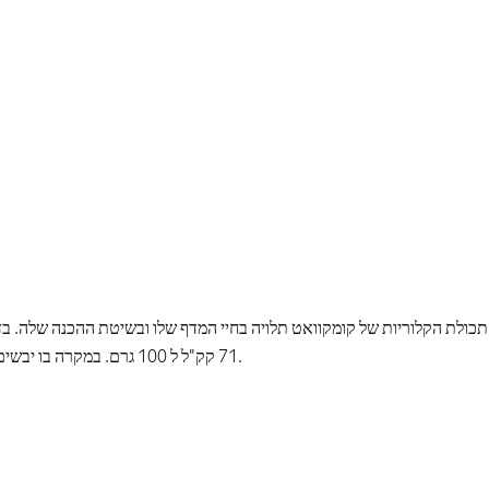
תכולת הקלוריות של קומקוואט תלויה בחיי המדף שלו ובשיטת ההכנה שלה. בדרך
71 קק"ל ל 100 גרם. במקרה בו יבשים קומקוואט, הערך הקלורי עולה בחדות ל 283 קק"ל ל 100 גרם.