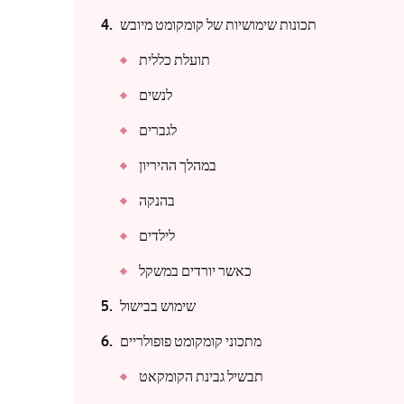
תכונות שימושיות של קומקומט מיובש
תועלת כללית
לנשים
לגברים
במהלך ההיריון
בהנקה
לילדים
כאשר יורדים במשקל
שימוש בבישול
מתכוני קומקומט פופולריים
תבשיל גבינת הקומקאט