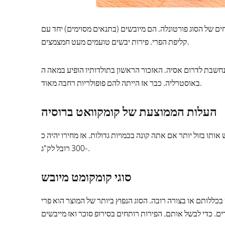
חים של הסוג פורטונלה. הם מיובשים (בתנאים מסוימים) יחד עם
קליפת הפרי. פירות יבשים טועמים מעט חמצמצים.
אסיה. האזכור הראשון בתולדותיו הופיע במאה ה- XXII. בנוסף, ידוע כי פירות אלה נצפו בהודו, וביפן, ואפילו
באוסטרליה. כבר אז הייתה להם פופולריות רחבה מאוד.
העלות הממוצעת של קומקוואט ברוסיה
ה היא כ 500 רובל לק"ג. ניתן לרכוש אותו בזול יותר אם אתה קונה בכמויות גדולות. אז מחירו יהיה כ
-300 רובל לק"ג.
סוגי קומקומט מיובש
 בכללותם או בצורה רובה. הסוג הנפוץ ביותר של המוצר הוא פרי