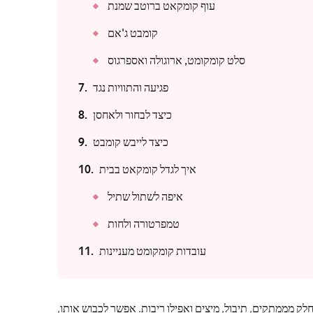
עוף קומקאט ברוטב שמנת
קומבט ג'אם
סלט קומקומט, ארוגולה ואספרגוס
פגיעה והתוויות נגד
כיצד לבחור ולאחסן
כיצד לייבש קומבט
איך לגדל קומקאט בבית
איפה לשתול שתיל
טמפרטורה ולחות
עובדות קומקומט מעניינות
לק מממתקים, תיבול, מיצים ואפילו ריבות. אפשר לכבוש אותו,