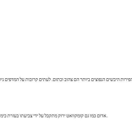
פירות היבשים הנפוצים ביותר הם צהוב וכתום. לעתים קרובות על המדפים ניתן
אדום כמו גם קומקוואט ירוק מתקבל על ידי צביעתו בעזרת כימיקלים שונים כדי למשוך את תשומת ליבם של הלקוחות למוצרים.