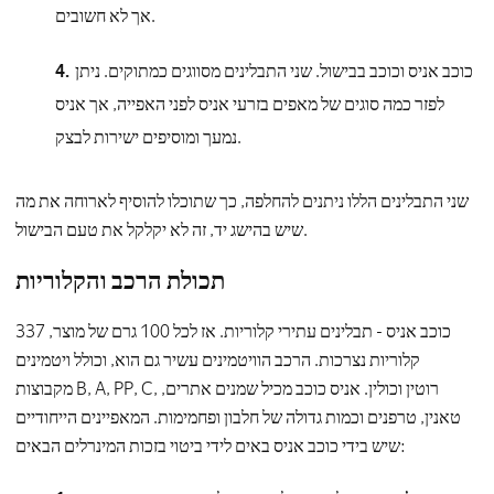
אך לא חשובים.
כוכב אניס וכוכב בבישול. שני התבלינים מסווגים כמתוקים. ניתן
לפזר כמה סוגים של מאפים בזרעי אניס לפני האפייה, אך אניס
נמעך ומוסיפים ישירות לבצק.
שני התבלינים הללו ניתנים להחלפה, כך שתוכלו להוסיף לארוחה את מה
שיש בהישג יד, זה לא יקלקל את טעם הבישול.
תכולת הרכב והקלוריות
כוכב אניס - תבלינים עתירי קלוריות. אז לכל 100 גרם של מוצר, 337
קלוריות נצרכות. הרכב הוויטמינים עשיר גם הוא, וכולל ויטמינים
מקבוצות B, A, PP, C, רוטין וכולין. אניס כוכב מכיל שמנים אתרים,
טאנין, טרפנים וכמות גדולה של חלבון ופחמימות. המאפיינים הייחודיים
שיש בידי כוכב אניס באים לידי ביטוי בזכות המינרלים הבאים: