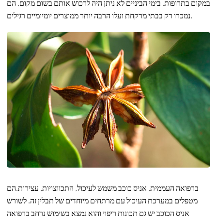
במקום בתרופות. בימי הביניים לא ניתן היה לרכוש אותם בשום מקום, הם
נמכרו רק בבתי מרקחת ועלו הרבה יותר ממוצרים יומיומיים רגילים.
ברפואה העממית, אניס כוכב משמש לעיכול, התכווצויות, עצירות.הם
מטפלים במערכת העיכול עם מרתחים מיוחדים של תבלין זה. לשורש
אניס הכוכב יש גם תכונות ריפוי והוא נמצא בשימוש נרחב ברפואה