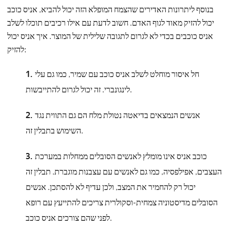
בנוסף ליתרונות האדירים שהצמח המופלא הזה יכול להביא, אניס כוכב
יכול להזיק מאוד לגוף האדם. חשוב לדעת עם אילו רכיבים תוכלו לשלב
אניס כוכבים בכדי לא לגרום לתגובה שלילית של המוצר. איך אניס יכול
להזיק:
חל איסור מוחלט לשלב אניס כוכב עם שמיר, כמו גם עלי
לינגונברי. זה יכול לגרום להתייבשות.
אנשים הנמצאים בדיאטה נטולת מלח הם גם התווית נגד
השימוש בתבלין זה.
כוכב אניס אינו מומלץ לאנשים הסובלים ממחלות במערכת
העצבים, אפילפסיה, כמו גם לאנשים עם עצבנות מוגברת. תבלין זה
יכול רק להחמיר את המצב, ולכן עדיף לא להסתכן. אנשים
הסובלים מדיסטוניה צמחית-וסקולרית צריכים להתייעץ עם רופא
לפני שהם צורכים אניס כוכב.