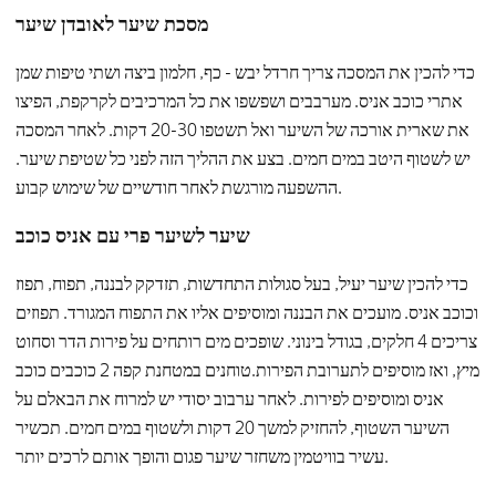
מסכת שיער לאובדן שיער
כדי להכין את המסכה צריך חרדל יבש - כף, חלמון ביצה ושתי טיפות שמן
אתרי כוכב אניס. מערבבים ושפשפו את כל המרכיבים לקרקפת, הפיצו
את שארית אורכה של השיער ואל תשטפו 20-30 דקות. לאחר המסכה
יש לשטוף היטב במים חמים. בצע את ההליך הזה לפני כל שטיפת שיער.
ההשפעה מורגשת לאחר חודשיים של שימוש קבוע.
שיער לשיער פרי עם אניס כוכב
כדי להכין שיער יעיל, בעל סגולות התחדשות, תזדקק לבננה, תפוח, תפוז
וכוכב אניס. מועכים את הבננה ומוסיפים אליו את התפוח המגורד. תפוזים
צריכים 4 חלקים, בגודל בינוני. שופכים מים רותחים על פירות הדר וסחוט
מיץ, ואז מוסיפים לתערובת הפירות.טוחנים במטחנת קפה 2 כוכבים כוכב
אניס ומוסיפים לפירות. לאחר ערבוב יסודי יש למרוח את הבאלם על
השיער השטוף, להחזיק למשך 20 דקות ולשטוף במים חמים. תכשיר
עשיר בוויטמין משחזר שיער פגום והופך אותם לרכים יותר.