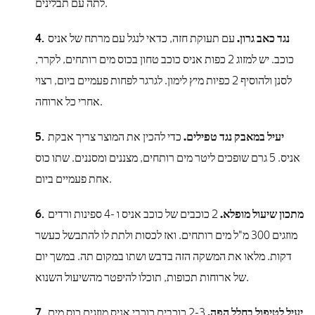
לתה עם תבלינים.
נגד כאב גרון.
עם תעוקת חזה, כדאי לנגל עם מרתח של אניס
כוכב. יש למזוג 2 כפות אניס כוכב טחון בכוס מים רותחים, לקרר,
לסנן ולהוסיף 2 כפיות מיץ לימון. לגרגר לפחות פעמיים ביום, רצוי
אחרי כל ארוחה.
יעיל במאבק נגד טפילים.
כדי להכין את המוצר צריך אבקת
אניס. 5 גרם שופכים ליטר מים רותחים, מצננים ומסננים. שתו כוס
אחת פעמיים ביום.
מתכון שיעול מופלא.
2 כוכבים של כוכב אניס ו -4 ספינות ורדים
מוזגים 300 מ"ל מים רותחים. ואז לכסות ולתת לו להתבשל כעשר
דקות. מלאו את המשקה הזה בדבש ושתו במקום תה. במשך יום
של ארוחות תכופות, תוכלו להיפטר מהשיעול השנוא.
יעיל לטיפול בחלל הפה.
2-3 כוכבים כוכבי אניס מוזגים כוס מים