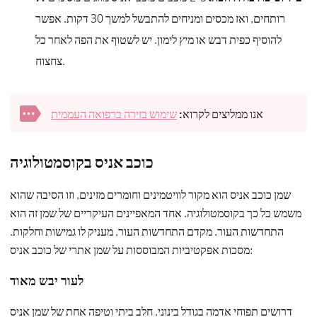
רותחים, ואז מכסים ומניחים להתבשל למשך 30 דקות. אפשר
להוסיף כפית דבש או מיץ לימון. יש לשטוף את הפה לאחר כל
צחצוח.
אנו ממליצים לקרוא:
שימוש בזירה ברפואה העממית
כוכב אניס בקוסמטולוגיה
שמן כוכב אניס הוא מקור לוויטמינים וחומרים מזינים, וזו הסיבה שהוא
משמש כל כך בקוסמטולוגיה. אחד המאפיינים העיקריים של שמן זה הוא
התחדשות העור. מקדם התחדשות העור, מעניק לו גמישות וחלקות.
מסכות אפקטיביות המבוססות על שמן אתרי של כוכב אניס:
לעור יבש מאוד
דרושים תפוחי אדמה בגודל בינוני, חלב ביתי וטיפה אחת של שמן אניס