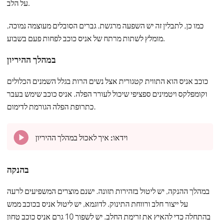
על הלב.
כמו כן, לתבלין זה יש השפעה מרגשת. גברים הסובלים מעוצמה נמוכה,
מומלץ לשתות מרתח של אניס כוכב לפחות פעם בשבוע.
במהלך ההיריון
כוכב אניס הוא התווית קטגורית אצל נשים הרות בגלל השמנים הכלולים
וקומפלקס ויטמינים ספציפי שיכול לעורר הפלה. אניס כוכב שימש בעבר
כתרופת הפלה הגורמת לדימום.
וידאו:
איך לאכול במהלך ההיריון
בהנקה
במהלך ההנקה, יש ליטול בזהירות תזונה. ישנם מוצרים המשפיעים לרעה
על ייצור חלב ורווחת התינוק. לדוגמא, יש ליטול אניס בכוכב ממש
בהתחלה כדי להאיץ את זרימת החלב. יש לשפוך 10 גרם אניס כוכב טחון