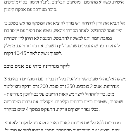
איטית, כשהוא מתחמם - מוסיפים תבלינים, ג'ינג'ר ולימון. בסוף מוסיפים
סוכר מעורבב עם אבקת קינמון.
אל תביא את היין לרתיחה. יש צורך להוציא את המשקה מהאש בשלב בו
היין עומד להתבשל. לאחר הסרתו מהאש, עטפו את הסיר עם יין סחבת
במגבת חמה ותנו למשקה להתבשל. המגבת לא תיתן ליין השחייה
להתקרר עד שהתבלינים שנוספו ליין חושפים את ניחוחותיהם. מומלץ
לשפוך משקה לאחר 10-15 דקות.
ליקר מנדרינה ביתי עם אניס כוכב
משקה אלכוהולי טעים שניתן להכין בקלות בבית, עם המוצרים הבאים: 3
מנדרינות, אניס 2 כוכבים, 350 גרם סוכר, 200 גרם וודקה וחצי ליטר
מים. כדי להתחיל לייצר משקאות חריפים עליכם להכין מנדרינות -
שוטפים, שוטפים במים רותחים וקליפים. מקפלים את עורות המנדרינה
בכלי נפרד ויוצקים וודקה. התעקש במשך 4 ימים במקרר.
מנדרינות ללא קליפות צריכות לארוז באריזה ולהכניס למקרר. לאחר 3
ימים, הוציאו את המנדרינות מהמקרר, חתכו, הכניסו לסיר או תבשיל,