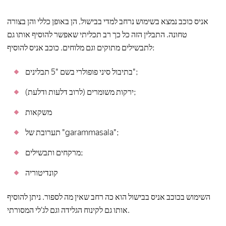
אניס כוכב נמצא בשימוש נרחב למדי בבישול, הן באופן כללי והן בצורה
טחונה. התבלין הזה כל כך רב תכליתי שאפשר להוסיף אותו גם
לתבשילים מתוקים וגם מלוחים. כוכב אניס להוסיף:
בתיבול סיני פופולרי בשם "5 תבלינים";
ירקות משומרים (לרוב דלעות ודלעת);
משקאות
תערובת של "garammasala";
מרקחים ותבשילים;
קונדיטוריה
השימוש בכוכב אניס בבישול הוא כה רחב שאין מה לספור. ניתן להוסיף
אותו גם לקינוח הגלידה וגם לג'לי המסורתי.