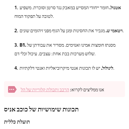
אטנול.
חומר ייחודי המסייע במאבק נגד סרטן וסוכרת. משפיע
לטובה על תפקוד המוח.
מגביר את החסינות ומגן על הגוף מפני זיהומים שונים.
ויטאמי ש.
מסנתז חומצות אמינו ואנזימים. מסדיר את עבודתן של
B1.
שלוש מערכות בבת אחת: עצבים, עיכול וכלי דם.
יש לו תכונות אנטי מיקרוביאליות ואנטי דלקתיות.
לינולול.
אנו ממליצים לקרוא:
הרכב ותכולת קלוריות של הל
תכונות שימושיות של כוכב אניס
תועלת כללית