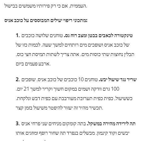
העממית, אם כי רק פירותיו משמשים בבישול.
מתכוני ריפוי יעילים המבוססים על כוכב אניס:
טינקטורה לכאבים בבטן ומצב רוח גס.
טוחנים שלושה כוכבים
של כוכב אניס ושופכים מים רותחים למשך שעה. לכמות כזו של
תבלין נחוצות שתי כוסות מים. אתה צריך לשתות תמיסת חצי כוס,
ארבע פעמים ביום.
שריר נגד שיעול יבש.
טוחנים 10 כוכבים של כוכב אניס, שופכים
100 גרם וודקה ושמים במקום חשוך וקריר למשך 21 יום.
כששיעול, כפית כפית תערובת מעורבבת עם כפית דבש ונלקחת.
תכשיר מהיר זה יעזור להיפטר משיעול בזמן קצר.
תה לירידה מהירה במשקל.
בתה קומקום מניחים שני פרחי אניס
יבשים וקוד קינמון. מבשלים בנפרד תה שחור רופף ומוזגים אותו