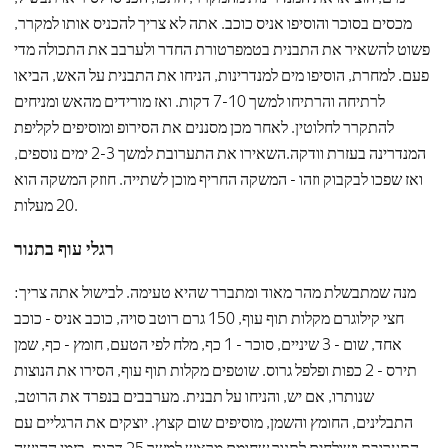
מכסים בסוכר והוסיפו אניס כוכב. אתה לא צריך להכניס אותו למקרר,
פשוט להשאיר את התבנית בטמפרטורת החדר ולערבב את התכולה מדי
פעם. למחרת, הוסיפו מים למנדרינות, הניחו את התבנית על האש, הביאו
לרתיחה והרתיחו למשך 7-10 דקות. ואז מורידים מהאש ומניחים
להתקרר לחלוטין. לאחר מכן מסננים את הסירופ ומוסיפים לקליפת
המנדרינה בעזרת וודקה.השאירו את התערובת למשך 2-3 ימים נוספים,
ואז שפכו לבקבוק וזהו - המשקה החריף מוכן לשתייה. חוזק המשקה הוא
20 מעלות.
רגלי עוף בתנור
מנה שמתבשלת מהר מאוד ומתברר שהיא טעימה. לבישול אתה צריך:
חצי קילוגרם מקלות תוף עוף, 150 גרם רוטב סויה, כוכב אניס - כוכב
אחד, שום - 3 שיניים, סוכר - 1 כף, מלח לפי הטעם, חומץ - כף, שמן
תירס - 2 כפות ופלפל גרוס. שוטפים מקלות תוף עוף, הסירו את הנוצות
שנותרו, אם יש, והניחו על תבנית. מערבבים בנפרד את הרוטב,
התבלינים, החומץ והשמן, מוסיפים שום קצוץ. יוצקים את הרגליים עם