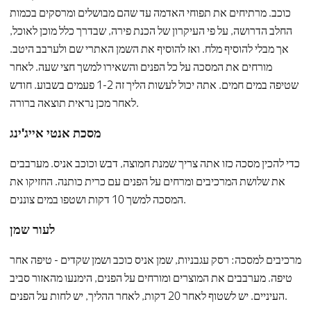
כוכב. מרתיחים את תפוחי האדמה עד שהם מבושלים ומרסקים בכמות
החלב הדרושה, על פי העיקרון של הכנת פירה, שבדרך כלל מוכן לאוכל,
אך מבלי להוסיף מלח. ואז להוסיף את השמן האתרי שם ולערבב היטב.
מורחים את המסכה על כל הפנים והשאירו למשך חצי שעה. לאחר
שטיפה במים חמים. אתה יכול לעשות הליך זה 1-2 פעמים בשבוע. חודש
לאחר מכן נראית תוצאה ברורה.
מסכת אנטי אייג'ינג
כדי להכין מסכה כזו אתה צריך שמנת חמוצה, דבש וכוכב אניס. מערבבים
את שלושת המרכיבים ומרחים על הפנים עם כרית כותנה. החזיקו את
המסכה למשך 10 דקות ושטפו במים צוננים.
לעור שמן
מרכיבים למסכה: רסק עגבניות, שמן אניס כוכב ושמן שקדים - טיפה אחר
טיפה. מערבבים את המוצרים ומורחים על הפנים, הימנעו מהאזור סביב
העיניים. יש לשטוף לאחר 20 דקות, לאחר ההליך, יש לחות על הפנים.