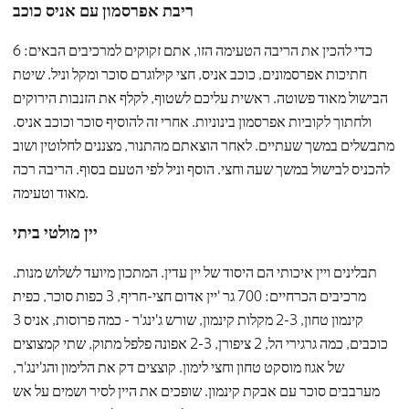
ריבת אפרסמון עם אניס כוכב
כדי להכין את הריבה הטעימה הזו, אתם זקוקים למרכיבים הבאים: 6
חתיכות אפרסמונים, כוכב אניס, חצי קילוגרם סוכר ומקל וניל. שיטת
הבישול מאוד פשוטה. ראשית עליכם לשטוף, לקלף את הזנבות הירוקים
ולחתוך לקוביות אפרסמון בינוניות. אחרי זה להוסיף סוכר וכוכב אניס.
מתבשלים במשך שעתיים. לאחר הוצאתם מהתנור, מצננים לחלוטין ושוב
להכניס לבישול במשך שעה וחצי. הוסף וניל לפי הטעם בסוף. הריבה רכה
מאוד וטעימה.
יין מולטי ביתי
תבלינים ויין איכותי הם היסוד של יין עדין. המתכון מיועד לשלוש מנות.
מרכיבים הכרחיים: 700 גר 'יין אדום חצי-חריף, 3 כפות סוכר, כפית
קינמון טחון, 2-3 מקלות קינמון, שורש ג'ינג'ר - כמה פרוסות, אניס 3
כוכבים, כמה גרגירי הל, 2 ציפורן, 2-3 אפונה פלפל מתוק, שתי קמצוצים
של אגוז מוסקט טחון וחצי לימון. קוצצים דק את הלימון והג'ינג'ר,
מערבבים סוכר עם אבקת קינמון. שופכים את היין לסיר ושמים על אש