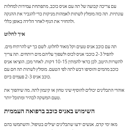
עם צריכה קבועה של תה עם אניס כוכב, מתפתחת עמידות למחלות
עונתיות. תה כזה מומלץ לשתות לאמהות מניקות כדי להגביר את ההנקה
ולהחזיר את הגוף לאחר הלידה באופן כללי.
איך לחלוט
תה עם כוכב אניס טעים וקל מאוד לחלוט. לשם כך יש להרתיח מים,
להפיל 2-3 כוכבי אניס לכוס ולשפוך עליהם מים רותחים. תה צריך
להשרות היטב, לכן כדאי להמתין 10-15 דקות. לאחר מכן, הוציאו אניס
כוכב מהמים והוסיפו דבש לתה לפי הטעם. מומלץ לשתות תה חם עם
כוכב אניס 2-3 פעמים ביום.
אוהדי התבלינים יכולים להוסיף שיני טחון או קינמון לתה, מה שיהפוך את
טעם המשקה לבהיר ומתובל יותר.
השימוש באניס כוכב ברפואה העממית
מאז ימי קדם, אנשים ידעו שתבלינים יעילים בטיפול, והשתמשו בהם