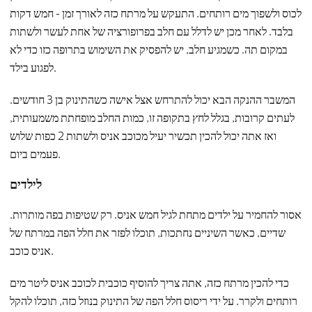
לכוס ולשפוך מים רותחים. התעקש על מרתח כזה לאורך זמן - חמש דקות
בלבד. לאחר מכן יש לדלל עם חלב בפרופורציה של אחת לעשר ולשתות
במקום תה. כשמגיע חלב, יש להפסיק את השימוש בתרופה כזו כדי לא
לפגוע בילד.
המשבר ההנקה הבא יכול להתרחש אצל אישה כשהתינוק בן 3 חודשים.
לעתים קרובות, בגלל לחץ בתקופה זו, כמות החלב מופחתת משמעותית,
ואז אתה יכול להכין תכשיר יעיל מכוכב אניס ולשתות 2 כפות שלוש
פעמים ביום.
לילדים
אסור להחמיר על ילדים מתחת לגיל חמש אניס. רק שטיפות בפה מותרות.
שדיים, כאשר השיניים נחתכות, תוכלו לפזר את חלל הפה במרתח של
אניס כוכב.
כדי להכין מרתח כזה, אתה צריך להוסיף כוכבית לכוכב אניס ליטר מים
רותחים ולקרר. על ידי ריסוס חלל הפה של התינוק בנוזל כזה, תוכלו להקל