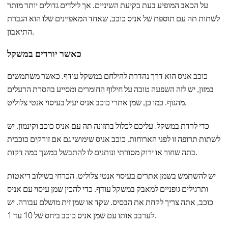
על הכאב המופיע בעת בקיעת השיניים. אך לילדים גדולים יותר מותר
לשתות תה עם תוספת של אניס כוכב, שאחד המאפיינים שלו הוא הגברת
התיאבון.
כאשר יורדים במשקל
כוכב אניס הוא דרך נהדרת להילחם במשקל עודף. כאשר משתמשים
במזון, יש לזה השפעה טובה על חילוף החומרים ומסייע בהסרת הרעלים
מהגוף. כמו כן, שמן אתרי כוכב אניס יעיל בעיסוי אנטי צלוליט.
כדי לרדת במשקל, עליכם לכלול בתזונה תה עם אניס כוכב וקינמון. יש
לשתות תרופה זו לפני הארוחות. כוכב אניס שימושי גם אם זורקים כוכבית
בתה שחור או ירוק מסורתי ונותנים לו להתבשל במשך כמה דקות.
יש להשתמש בשמן אתרים בעיסוי אנטי צלוליט, הכרחי בשילוב דיאטות
ותרגילים גופניים למאבק במשקל עודף. כדי להכין שמן עיסוי עם אניס
כוכב, אתה צריך לקחת את הבסיס. שקד או שמן זית מושלם עבורה. יש
לערבב אותו עם שמן אניס כוכב ביחס של 10 עד 1.