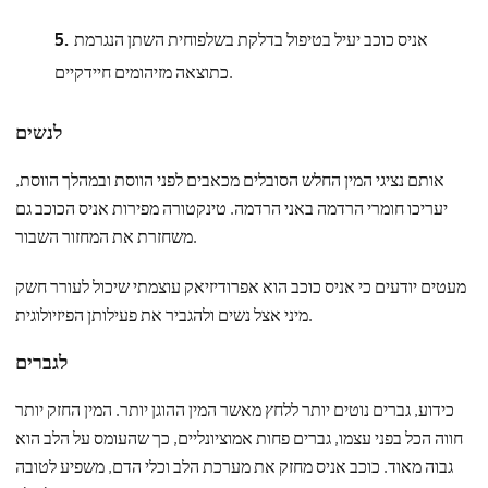
אניס כוכב יעיל בטיפול בדלקת בשלפוחית ​​השתן הנגרמת
כתוצאה מזיהומים חיידקיים.
לנשים
אותם נציגי המין החלש הסובלים מכאבים לפני הווסת ובמהלך הווסת,
יעריכו חומרי הרדמה באני הרדמה. טינקטורה מפירות אניס הכוכב גם
משחזרת את המחזור השבור.
מעטים יודעים כי אניס כוכב הוא אפרודיזיאק עוצמתי שיכול לעורר חשק
מיני אצל נשים ולהגביר את פעילותן הפיזיולוגית.
לגברים
כידוע, גברים נוטים יותר ללחץ מאשר המין ההוגן יותר. המין החזק יותר
חווה הכל בפני עצמו, גברים פחות אמוציונליים, כך שהעומס על הלב הוא
גבוה מאוד. כוכב אניס מחזק את מערכת הלב וכלי הדם, משפיע לטובה