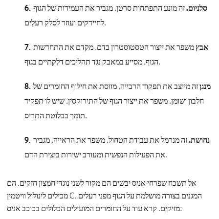
סלניום.
זה מונע התפתחות סרטן, מגביר את העמידות של הגוף
לחיידקים ועוזר לסלק רעלים.
אבץ
משפר את ייצור הטסטוסטרון בדם, מקדם את התחדשות
הגוף. מסייע במאבק נגד תהליכים דלקתיים בגוף.
מנגן
זה מייצב את תפקוד הרבייה, מווסת את חילוף החומרים של
חלבון ושומן, משפר את ייצור הגוף של התירוקסין, שיש לו תפקיד
תומך בבלוטת התריס.
נחושת.
זה מנרמל את עבודת הטחול, משפר את הראייה, מגביר
את הפעילות הנפשית ומעורב ישירות ביצירת הדם.
אל תשכח שפרחי אניס יבשים הם מקור לשני נוגדי חמצון חזקים. הם
מכילים לינולול וויטמין C, המגנים בצורה מושלמת על הגוף מפני רעלים
מזיקים. קרא עוד על החומרים המועילים הכלולים בכוכב אניס: