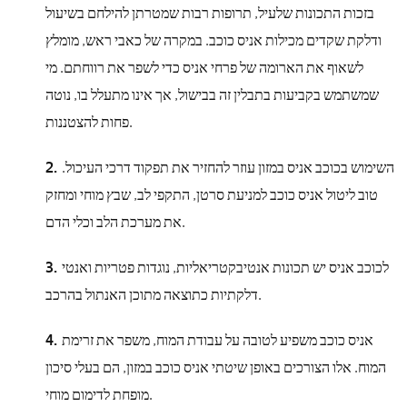
בזכות התכונות שלעיל, תרופות רבות שמטרתן להילחם בשיעול
ודלקת שקדים מכילות אניס כוכב. במקרה של כאבי ראש, מומלץ
לשאוף את הארומה של פרחי אניס כדי לשפר את רווחתם. מי
שמשתמש בקביעות בתבלין זה בבישול, אך אינו מתעלל בו, נוטה
פחות להצטננות.
השימוש בכוכב אניס במזון עוזר להחזיר את תפקוד דרכי העיכול.
טוב ליטול אניס כוכב למניעת סרטן, התקפי לב, שבץ מוחי ומחזק
את מערכת הלב וכלי הדם.
לכוכב אניס יש תכונות אנטיבקטריאליות, נוגדות פטריות ואנטי
דלקתיות כתוצאה מתוכן האנתול בהרכב.
אניס כוכב משפיע לטובה על עבודת המוח, משפר את זרימת
המוח. אלו הצורכים באופן שיטתי אניס כוכב במזון, הם בעלי סיכון
מופחת לדימום מוחי.