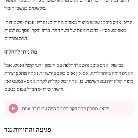
התערובת ושולחים לתנור שחומם מראש למשך 25 דקות. בזמן ההגשה
מקשטים בעשבי תיבול.
לרוב, אניס כוכב משמש בייצור מאפים מתוקים: זנגוויל, עוגות, פשטידות,
מאפינס, בסין - בהכנת מנות של בשר חזיר, ברווז ובקר. נוסף גם למנות
דגים ומרקים.
מה ניתן להחליף
בבישול, אניס כוכב נחשב להחלפה עם קינמון, זרעי קימל ואניס. אבל
האניס דומה ביותר לריח. אם אין אניס כוכב בהישג יד, ואתה מתכנן יצירת
מופת קולינרית עם השימוש בו, אתה יכול בקלות לקחת אניס - כמעט ואין
מישהו שירגיש הבדל עצום בטעם.
וידאו:
מתכון בקר בקר ברוטב סויה עם כוכב אניס
פגיעה והתוויות נגד