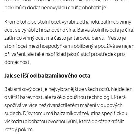
pokrmům dodat neobvyklou chuť a obohatit je.
Kromě toho se stolní ocet vyrábí z ethanolu, zatímco vinný
ocet se vyrábí z hroznového vína. Barva stolního octa je čirá,
zatímco vinný ocet má často jantarovou barvu. Přesto je
stolní ocet mezi hospodyňkami oblíbený a používá se nejen
při vaření, ale také například jako čisticí prostředek pro
domácnost.
Jak se liší od balzamikového octa
Balzamikový ocet je nejvybranější ze všech octů. Nejde jen
o větší barevnost, ale také o použitou technologii, která
spočívá ve více než dvanáctiletém máčení v dubových
sudech. Díky tomu má balzamiková tekutina specifickou
viskozitu a bohatou ovocnou vůni, která dokáže zkrášlit
každý pokrm.