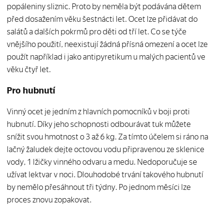
popáleniny sliznic. Proto by neměla být podávána dětem
před dosažením věku šestnácti let. Ocet lze přidávat do
salátů a dalších pokrmů pro děti od tří let. Co se týče
vnějšího použití, neexistují žádná přísná omezení a ocet lze
použít například i jako antipyretikum u malých pacientů ve
věku čtyř let.
Pro hubnutí
Vinný ocet je jedním z hlavních pomocníků v boji proti
hubnutí. Díky jeho schopnosti odbourávat tuk můžete
snížit svou hmotnost o 3 až 6 kg. Za tímto účelem si ráno na
lačný žaludek dejte octovou vodu připravenou ze sklenice
vody, 1 lžičky vinného odvaru a medu. Nedoporučuje se
užívat lektvar v noci. Dlouhodobé trvání takového hubnutí
by nemělo přesáhnout tři týdny. Po jednom měsíci lze
proces znovu zopakovat.