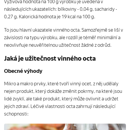
Výživová hodnota na 100 g výrobku je uvedena v
následujících ukazatelích: bílkoviny - 0,04 g, sacharidy -
0,27 g. Kalorická hodnota je 19 kcal na 100 g.
To jsou hlavní ukazatele vinného octa. Samozřejmě se liší v
závislosti na typu výrobku, ale rozdíl je téměř minimální a
neovlivňuje neuvěřitelnou užitečnost žádné z odrůd.
Jaká je užitečnost vinného octa
Obecné výhody
Mikro a makro prvky, které tvoří vinný ocet, z něj udělaly
nejen produkt, který dokáže změnit pokrmy, na které jsou
lidé zvyklí, ale také produkt, který může ovlivnit a udržet
jejich zdraví. Léčivé vlastnosti octa zahrnují následující
schopnosti: