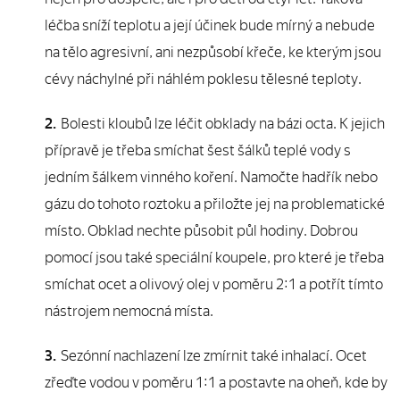
léčba sníží teplotu a její účinek bude mírný a nebude
na tělo agresivní, ani nezpůsobí křeče, ke kterým jsou
cévy náchylné při náhlém poklesu tělesné teploty.
Bolesti kloubů lze léčit obklady na bázi octa. K jejich
přípravě je třeba smíchat šest šálků teplé vody s
jedním šálkem vinného koření. Namočte hadřík nebo
gázu do tohoto roztoku a přiložte jej na problematické
místo. Obklad nechte působit půl hodiny. Dobrou
pomocí jsou také speciální koupele, pro které je třeba
smíchat ocet a olivový olej v poměru 2:1 a potřít tímto
nástrojem nemocná místa.
Sezónní nachlazení lze zmírnit také inhalací. Ocet
zřeďte vodou v poměru 1:1 a postavte na oheň, kde by