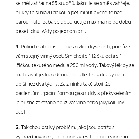
se měl zahřát na 85 stupňů. Jakmile se směs zahřeje,
přikryjte si hlavu dekou a pět minut dýchejte nad
párou. Tato léčba se doporučuje maximálně po dobu
deseti dnů, vždy po jednom dni.
Pokud máte gastritidu s nízkou kyselostí, pomůže
vám stejný vinný ocet. Smíchejte 1 lžičku octa s 1
lžičkou tekutého medu a 250 ml vody. Takový lék by se
měl užívat jednou denně po jídle. Doba léčby není
delší než dva týdny. Za zmínku také stojí, že
pacientům trpícím formou gastritidy s překyselením
je přísně zakázáno používat víno nebo jakýkoli jiný
ocet!
Tak choulostivý problém, jako jsou potíže s
vyprazdňováním, lze jemně vyřešit pomocí vinného