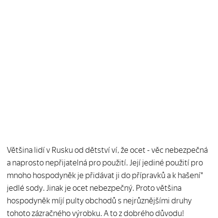
Většina lidí v Rusku od dětství ví, že ocet - věc nebezpečná
a naprosto nepřijatelná pro použití. Její jediné použití pro
mnoho hospodyněk je přidávat ji do přípravků a k hašení"
jedlé sody. Jinak je ocet nebezpečný. Proto většina
hospodyněk míjí pulty obchodů s nejrůznějšími druhy
tohoto zázračného výrobku. A to z dobrého důvodu!