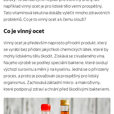
například vinný ocet je pro lidské tělo velmi prospěšný.
Tato vitamínová tekutina dokáže vyléčit mnoho zdravotních
problémů. Co je to vinný ocet a k čemu slouží?
Co je vinný ocet
Vinný ocet je především naprosto přírodní produkt, který
se vyrábí bez přidání jakýchkoli chemických látek, které by
mohly lidskému tělu škodit. Získává se z kvašeného vína.
Na jeho výrobě se podílejí speciální bakterie, které oxidují
výchozí surovinu a mění ji na kyselinu. Jedná se o přirozený
proces, a proto je považován za prospěšný pro lidský
organismus. Zachovává základní mikro- a makroživiny,
které podporují zdraví a chrání před škodlivými bakteriemi.