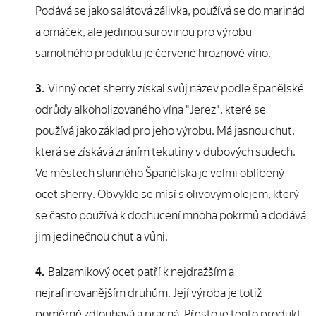
Podává se jako salátová zálivka, používá se do marinád
a omáček, ale jedinou surovinou pro výrobu
samotného produktu je červené hroznové víno.
Vinný ocet sherry získal svůj název podle španělské
odrůdy alkoholizovaného vína "Jerez", které se
používá jako základ pro jeho výrobu. Má jasnou chuť,
která se získává zráním tekutiny v dubových sudech.
Ve městech slunného Španělska je velmi oblíbený
ocet sherry. Obvykle se mísí s olivovým olejem, který
se často používá k dochucení mnoha pokrmů a dodává
jim jedinečnou chuť a vůni.
Balzamikový ocet patří k nejdražším a
nejrafinovanějším druhům. Její výroba je totiž
poměrně zdlouhavá a pracná. Přesto je tento produkt