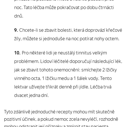
noc. Tato léčba může pokračovat po dobu čtrnácti
dnů.
Chcete-li se zbavit bolesti, která doprovází křečové
žíly, můžete si jednoduše na noc potírat nohy octem.
Pro některé lidi je neustálý tinnitus velkým
problémem. Lidoví léčitelé doporučují následující lék,
jak se zbavit tohoto onemocnění: smíchejte 2 lžičky
vinného octa, 1 lžičku medu a 1 šálek vody. Tento
lektvar užívejte třikrát denně při jídle. Léčba trvá
dvacet jedna dní.
Tyto zdánlivě jednoduché recepty mohou mít skutečně
pozitivní účinek, a pokud nemoc zcela nevyléčí, rozhodně
mohou odstranit její příznaky a zmírnit stav pacienta.