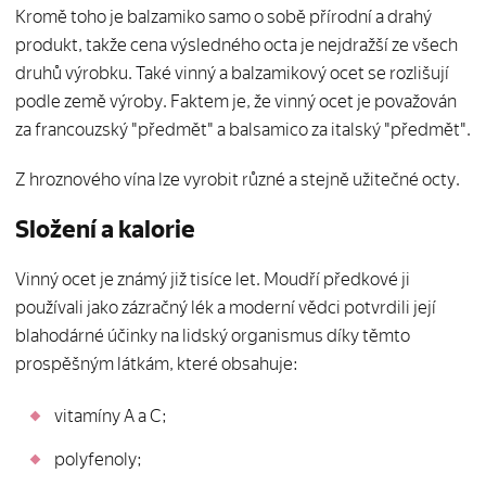
Kromě toho je balzamiko samo o sobě přírodní a drahý
produkt, takže cena výsledného octa je nejdražší ze všech
druhů výrobku. Také vinný a balzamikový ocet se rozlišují
podle země výroby. Faktem je, že vinný ocet je považován
za francouzský "předmět" a balsamico za italský "předmět".
Z hroznového vína lze vyrobit různé a stejně užitečné octy.
Složení a kalorie
Vinný ocet je známý již tisíce let. Moudří předkové ji
používali jako zázračný lék a moderní vědci potvrdili její
blahodárné účinky na lidský organismus díky těmto
prospěšným látkám, které obsahuje:
vitamíny A a C;
polyfenoly;