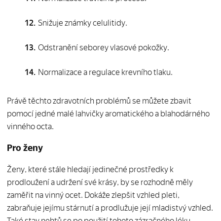
Snižuje známky celulitidy.
Odstranění seborey vlasové pokožky.
Normalizace a regulace krevního tlaku.
Právě těchto zdravotních problémů se můžete zbavit
pomocí jedné malé lahvičky aromatického a blahodárného
vinného octa.
Pro ženy
Ženy, které stále hledají jedinečné prostředky k
prodloužení a udržení své krásy, by se rozhodně měly
zaměřit na vinný ocet. Dokáže zlepšit vzhled pleti,
zabraňuje jejímu stárnutí a prodlužuje její mladistvý vzhled.
Také stav nehtů se po použití tohoto zázračného léku