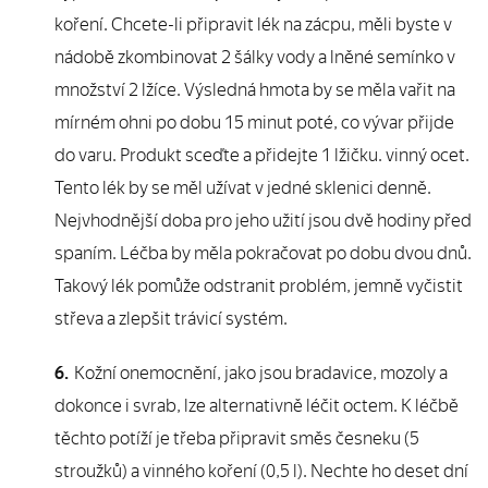
koření. Chcete-li připravit lék na zácpu, měli byste v
nádobě zkombinovat 2 šálky vody a lněné semínko v
množství 2 lžíce. Výsledná hmota by se měla vařit na
mírném ohni po dobu 15 minut poté, co vývar přijde
do varu. Produkt sceďte a přidejte 1 lžičku. vinný ocet.
Tento lék by se měl užívat v jedné sklenici denně.
Nejvhodnější doba pro jeho užití jsou dvě hodiny před
spaním. Léčba by měla pokračovat po dobu dvou dnů.
Takový lék pomůže odstranit problém, jemně vyčistit
střeva a zlepšit trávicí systém.
Kožní onemocnění, jako jsou bradavice, mozoly a
dokonce i svrab, lze alternativně léčit octem. K léčbě
těchto potíží je třeba připravit směs česneku (5
stroužků) a vinného koření (0,5 l). Nechte ho deset dní