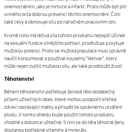
onemocněním, jako je mrtvice a infarkt. Proto může být pití
vinného octa dobrou prevencí těchto onemocnění. Čistí
také cévy a obnovuje sílu po náročném pracovním dni.
Kromě toho má léčivá síla tohoto produktu nejlepší účinek
na sexuální funkce silnějšího pohlaví, prodlužuje a zvyšuje
mužskou potenci. Proto se mužská populace musí správně
naučit konzumovat a používat kouzelný "lektvar", který
může nejen zvýšit mužskou sílu, ale také prodloužit život!
Těhotenství
Během těhotenství potřebuje ženské tělo dodatečný
příjem užitečných látek, které mohou podpořit křehké
zdraví nastávající matky a přispět ke správnému utváření
plodu. V tomto ohledu bude použití tohoto produktu
vhodné a dokonce užitečné. S ním se do těla těhotné ženy
dostanou potřebné vitamíny a minerály.