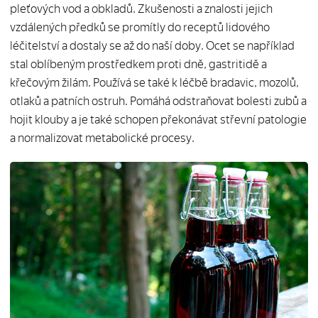
pleťových vod a obkladů. Zkušenosti a znalosti jejich
vzdálených předků se promítly do receptů lidového
léčitelství a dostaly se až do naší doby. Ocet se například
stal oblíbeným prostředkem proti dně, gastritidě a
křečovým žilám. Používá se také k léčbě bradavic, mozolů,
otlaků a patních ostruh. Pomáhá odstraňovat bolesti zubů a
hojit klouby a je také schopen překonávat střevní patologie
a normalizovat metabolické procesy.