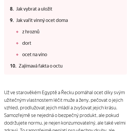
Jak vybrat a uložit
Jak vařit vinný ocet doma
z hroznů
dort
ocet na víno
Zajímavá fakta o octu
Už ve starověkém Egyptě a Řecku pomáhal ocet díky svým
užitečným vlastnostem léčit muže a ženy, pečovat o jejich
vzhled, prodlužovat jejich mládí a zvyšovat jejich krásu.
Samozřejmě se nejedná o bezpečný produkt, ale pokud
dodržujete normu, je nejen konzumovatelný, ale také velmi
zdravý. To samozřejmě neplatí pro všechny druhy, ale