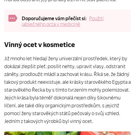
Doporučujeme vám přečíst si:
Použití
jablečného octa v medicíně
Vinný ocet v kosmetice
Již mnoho let hledají ženy univerzální prostředek, který by
dokázal zlepšit pleť, posílit nehty, upravit vlasy, odstranit
záněty, prodloužit mládí a zachovat krásu. Říká se, že žádný
takový produkt neexistuje, ale krásky starověkého Egypta a
starověkého Řecka by s tímto tvrzením mohly polemizovat.
Jejich krása byla téměř dokonalá nejen díky šikovnému
líčení, ale také díky organickým prostředkům, s jejichž
pomocí ženy starověkých států pečovaly o svůj vzhled.
Jedním z takových výrobků byl vinný ocet.