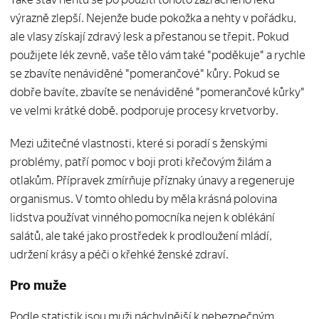
výrazně zlepší. Nejenže bude pokožka a nehty v pořádku,
ale vlasy získají zdravý lesk a přestanou se třepit. Pokud
použijete lék zevně, vaše tělo vám také "poděkuje" a rychle
se zbavíte nenáviděné "pomerančové" kůry. Pokud se
dobře bavíte, zbavíte se nenáviděné "pomerančové kůrky"
ve velmi krátké době. podporuje procesy krvetvorby.
Mezi užitečné vlastnosti, které si poradí s ženskými
problémy, patří pomoc v boji proti křečovým žilám a
otlakům. Přípravek zmírňuje příznaky únavy a regeneruje
organismus. V tomto ohledu by měla krásná polovina
lidstva používat vinného pomocníka nejen k oblékání
salátů, ale také jako prostředek k prodloužení mládí,
udržení krásy a péči o křehké ženské zdraví.
Pro muže
Podle statistik jsou muži náchylnější k nebezpečným