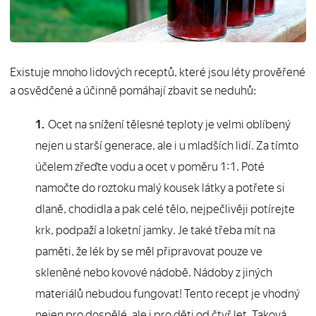
Existuje mnoho lidových receptů, které jsou léty prověřené
a osvědčené a účinně pomáhají zbavit se neduhů:
Ocet na snížení tělesné teploty je velmi oblíbený
nejen u starší generace, ale i u mladších lidí. Za tímto
účelem zřeďte vodu a ocet v poměru 1:1. Poté
namočte do roztoku malý kousek látky a potřete si
dlaně, chodidla a pak celé tělo, nejpečlivěji potírejte
krk, podpaží a loketní jamky. Je také třeba mít na
paměti, že lék by se měl připravovat pouze ve
skleněné nebo kovové nádobě. Nádoby z jiných
materiálů nebudou fungovat! Tento recept je vhodný
nejen pro dospělé, ale i pro děti od čtyř let. Taková