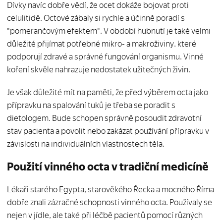
Dívky navíc dobře vědí, že ocet dokáže bojovat proti
celulitidě. Octové zábaly si rychle a účinně poradí s
"pomerančovým efektem". V období hubnutí je také velmi
důležité přijímat potřebné mikro- a makroživiny, které
podporují zdravé a správné fungování organismu. Vinné
koření skvěle nahrazuje nedostatek užitečných živin.
Je však důležité mít na paměti, že před výběrem octa jako
přípravku na spalování tuků je třeba se poradit s
dietologem. Bude schopen správně posoudit zdravotní
stav pacienta a povolit nebo zakázat používání přípravku v
závislosti na individuálních vlastnostech těla.
Použití vinného octa v tradiční medicíně
Lékaři starého Egypta, starověkého Řecka a mocného Říma
dobře znali zázračné schopnosti vinného octa. Používaly se
nejen v jídle, ale také při léčbě pacientů pomocí různých