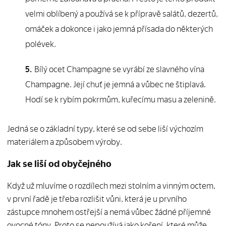
velmi oblíbený a používá se k přípravě salátů, dezertů,
omáček a dokonce i jako jemná přísada do některých
polévek.
Bílý ocet Champagne se vyrábí ze slavného vína
Champagne. Její chuť je jemná a vůbec ne štiplavá.
Hodí se k rybím pokrmům, kuřecímu masu a zelenině.
Jedná se o základní typy, které se od sebe liší výchozím
materiálem a způsobem výroby.
Jak se liší od obyčejného
Když už mluvíme o rozdílech mezi stolním a vinným octem,
v první řadě je třeba rozlišit vůni, která je u prvního
zástupce mnohem ostřejší a nemá vůbec žádné příjemné
ovocné tóny. Proto se nepoužívá jako koření, které může