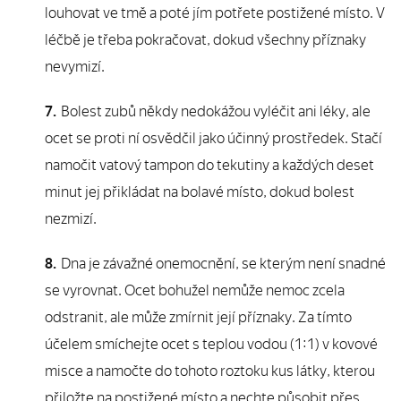
louhovat ve tmě a poté jím potřete postižené místo. V
léčbě je třeba pokračovat, dokud všechny příznaky
nevymizí.
Bolest zubů někdy nedokážou vyléčit ani léky, ale
ocet se proti ní osvědčil jako účinný prostředek. Stačí
namočit vatový tampon do tekutiny a každých deset
minut jej přikládat na bolavé místo, dokud bolest
nezmizí.
Dna je závažné onemocnění, se kterým není snadné
se vyrovnat. Ocet bohužel nemůže nemoc zcela
odstranit, ale může zmírnit její příznaky. Za tímto
účelem smíchejte ocet s teplou vodou (1:1) v kovové
misce a namočte do tohoto roztoku kus látky, kterou
přiložte na postižené místo a nechte působit přes