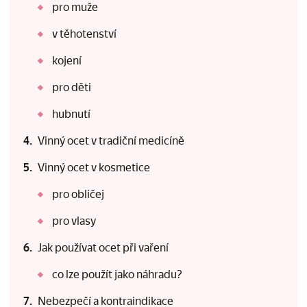
pro muže
v těhotenství
kojení
pro děti
hubnutí
Vinný ocet v tradiční medicíně
Vinný ocet v kosmetice
pro obličej
pro vlasy
Jak používat ocet při vaření
co lze použít jako náhradu?
Nebezpečí a kontraindikace